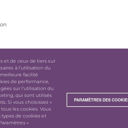
ion
s et de ceux de tiers sur
aires à l'utilisation du
meilleure facilité
PIED DE PAGE
jm_lavoie
cookies de performance,
[at]
es sur l'utilisation du
me
.
com
eting, qui sont utilisés
(
)
PARAMÈTRES DES COOKIE
s. Si vous choisissez «
 tous les cookies. Vous
 types de cookies et
Copyright © 2026 Jean-Michaël Lavoie
Paramètres ».
Tous droits réservés.