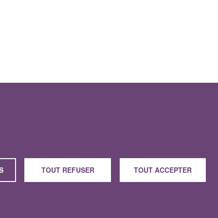
Contact
Conditions d'utilisation
Politique de confidentialité
S
TOUT REFUSER
TOUT ACCEPTER